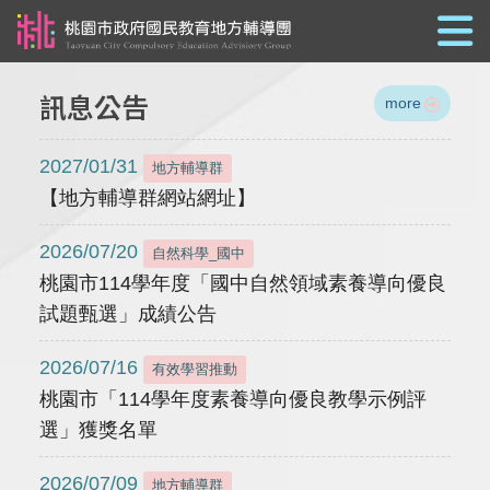
跳到主要內容
訊息公告
more
2027/01/31
地方輔導群
【地方輔導群網站網址】
2026/07/20
自然科學_國中
桃園市114學年度「國中自然領域素養導向優良
試題甄選」成績公告
2026/07/16
有效學習推動
桃園市「114學年度素養導向優良教學示例評
選」獲獎名單
2026/07/09
地方輔導群