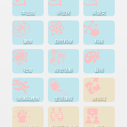
本土語
新住民
英語文
數學
自然科學
科技
社會
綜合活動
藝術
健康與體育
生活課程
跨領域
人權教育
性別平等教育
雙語