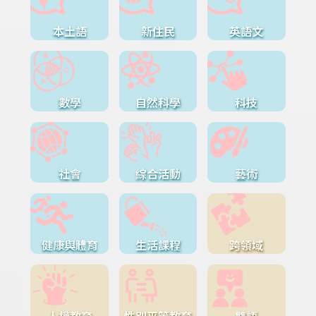
本土語
新住民
英語文
數學
自然科學
科技
社會
綜合活動
藝術
健康與體育
生活課程
跨領域
人權教育
性別平等教育
雙語