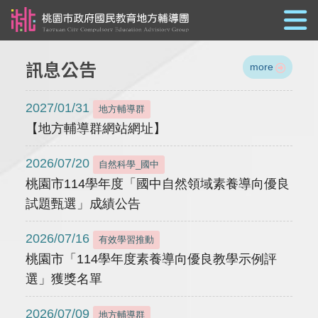
跳到主要內容
訊息公告
more
2027/01/31
地方輔導群
【地方輔導群網站網址】
2026/07/20
自然科學_國中
桃園市114學年度「國中自然領域素養導向優良
試題甄選」成績公告
2026/07/16
有效學習推動
桃園市「114學年度素養導向優良教學示例評
選」獲獎名單
2026/07/09
地方輔導群