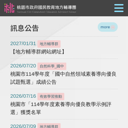
跳到主要內容
訊息公告
more
2027/01/31
地方輔導群
【地方輔導群網站網址】
2026/07/20
自然科學_國中
桃園市114學年度「國中自然領域素養導向優良
試題甄選」成績公告
2026/07/16
有效學習推動
桃園市「114學年度素養導向優良教學示例評
選」獲獎名單
2026/07/09
地方輔導群