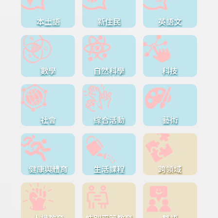
本土語
新住民
英語文
數學
自然科學
科技
社會
綜合活動
藝術
健康與體育
生活課程
跨領域
人權教育
性別平等教育
雙語