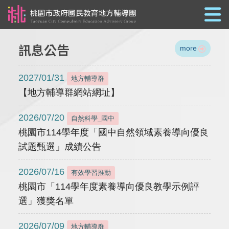
跳到主要內容
訊息公告
more
2027/01/31
地方輔導群
【地方輔導群網站網址】
2026/07/20
自然科學_國中
桃園市114學年度「國中自然領域素養導向優良
試題甄選」成績公告
2026/07/16
有效學習推動
桃園市「114學年度素養導向優良教學示例評
選」獲獎名單
2026/07/09
地方輔導群