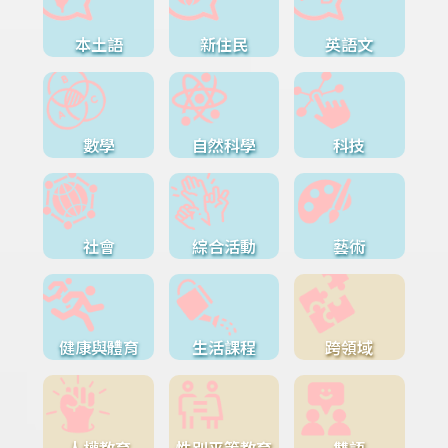
本土語
新住民
英語文
數學
自然科學
科技
社會
綜合活動
藝術
健康與體育
生活課程
跨領域
人權教育
性別平等教育
雙語