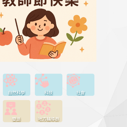
自然科學
科技
社會
雙語
地方輔導群