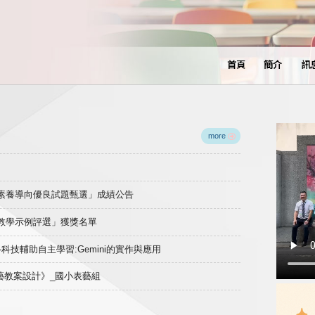
首頁
簡介
訊
more
域素養導向優良試題甄選」成績公告
良教學示例評選」獲獎名單
)-科技輔助自主學習:Gemini的實作與應用
表藝教案設計》_國小表藝組