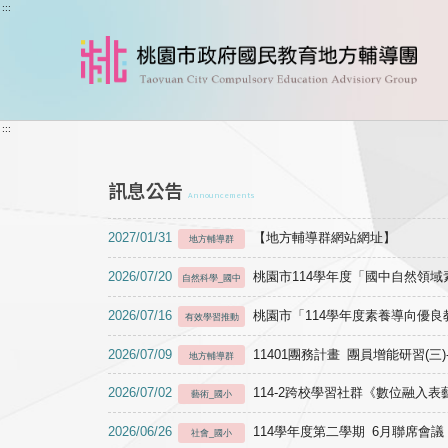
跳到主要內容
:::
:::
訊息公告
Announcements
2027/01/31
【地方輔導群網站網址】
地方輔導群
2026/07/20
桃園市114學年度「國中自然領
自然科學_國中
2026/07/16
桃園市「114學年度素養導向優
有效學習推動
2026/07/09
11401團務計畫 團員增能研習(三
地方輔導群
2026/07/02
114-2跨校學習社群《數位融入
藝術_國小
2026/06/26
114學年度第二學期 6月聯席會議
社會_國小