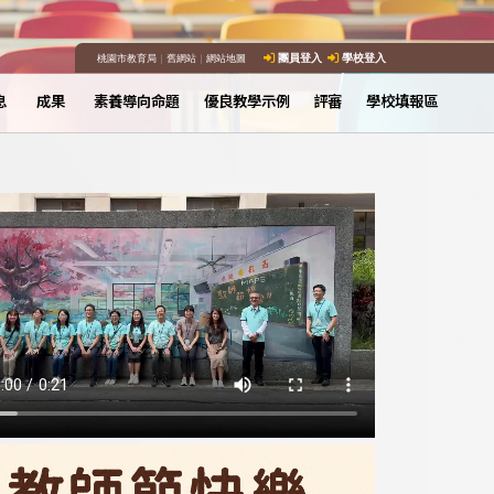
桃園市教育局
｜
舊網站
｜
網站地圖
團員登入
學校登入
息
成果
素養導向命題
優良教學示例
評審
學校填報區