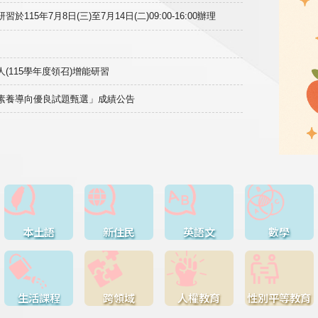
15年7月8日(三)至7月14日(二)09:00-16:00辦理
(115學年度領召)增能研習
域素養導向優良試題甄選」成績公告
本土語
新住民
英語文
數學
生活課程
跨領域
人權教育
性別平等教育