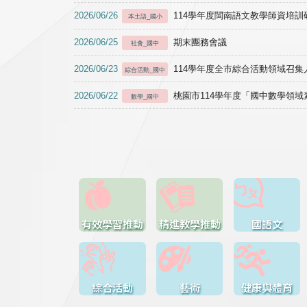
2026/06/26
114學年度閩南語文教學師資培訓研習於1
本土語_國小
2026/06/25
期末團務會議
社會_國中
2026/06/23
114學年度全市綜合活動領域召集人
綜合活動_國中
2026/06/22
桃園市114學年度「國中數學領
數學_國中
有效學習推動
精進教學推動
國語文
綜合活動
藝術
健康與體育