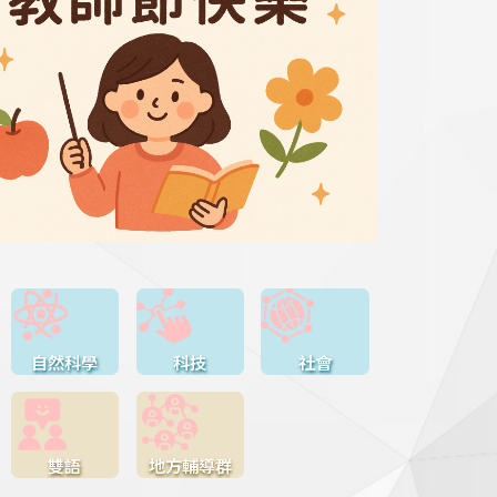
自然科學
科技
社會
雙語
地方輔導群