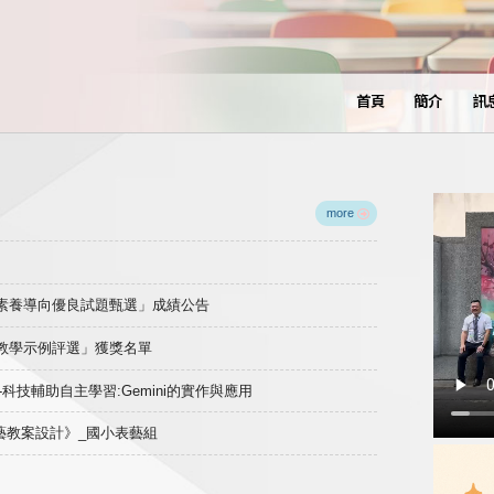
首頁
簡介
訊
more
域素養導向優良試題甄選」成績公告
良教學示例評選」獲獎名單
)-科技輔助自主學習:Gemini的實作與應用
表藝教案設計》_國小表藝組