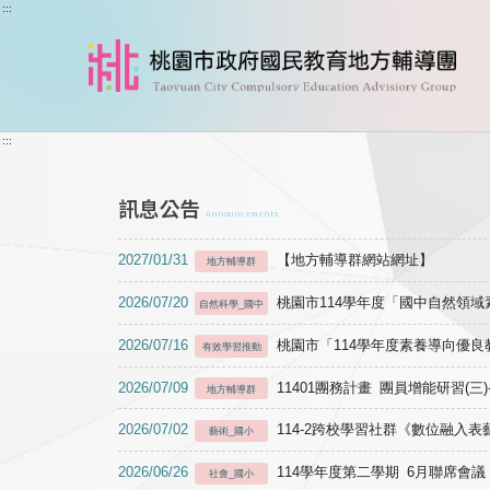
跳到主要內容
:::
:::
訊息公告
Announcements
2027/01/31
【地方輔導群網站網址】
地方輔導群
2026/07/20
桃園市114學年度「國中自然領
自然科學_國中
2026/07/16
桃園市「114學年度素養導向優
有效學習推動
2026/07/09
11401團務計畫 團員增能研習(三
地方輔導群
2026/07/02
114-2跨校學習社群《數位融入
藝術_國小
2026/06/26
114學年度第二學期 6月聯席會議
社會_國小