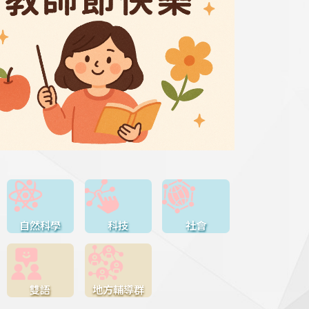
自然科學
科技
社會
雙語
地方輔導群