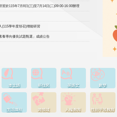
15年7月8日(三)至7月14日(二)09:00-16:00辦理
(115學年度領召)增能研習
域素養導向優良試題甄選」成績公告
本土語
新住民
英語文
數學
生活課程
跨領域
人權教育
性別平等教育