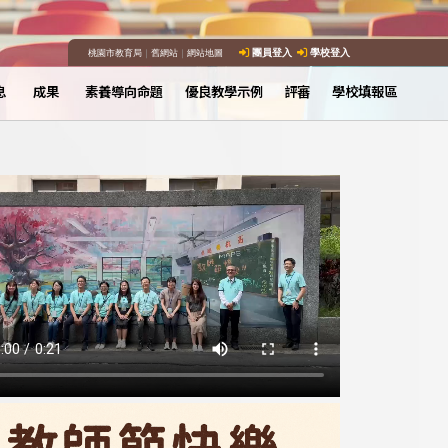
桃園市教育局
｜
舊網站
｜
網站地圖
團員登入
學校登入
息
成果
素養導向命題
優良教學示例
評審
學校填報區