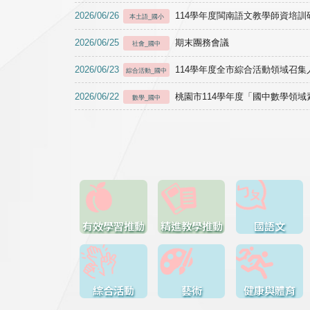
2026/06/26
114學年度閩南語文教學師資培訓研習於1
本土語_國小
2026/06/25
期末團務會議
社會_國中
2026/06/23
114學年度全市綜合活動領域召集人
綜合活動_國中
2026/06/22
桃園市114學年度「國中數學領
數學_國中
有效學習推動
精進教學推動
國語文
綜合活動
藝術
健康與體育