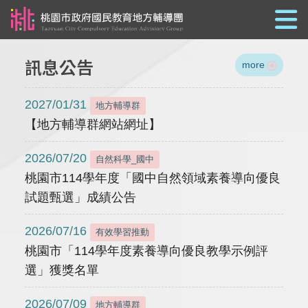
跳到主要內容
訊息公告
more
2027/01/31
地方輔導群
【地方輔導群網站網址】
2026/07/20
自然科學_國中
桃園市114學年度「國中自然領域素養導向優良
試題甄選」成績公告
2026/07/16
有效學習推動
桃園市「114學年度素養導向優良教學示例評
選」獲獎名單
2026/07/09
地方輔導群