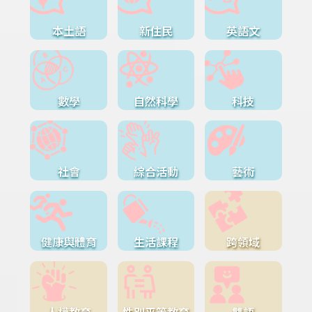
本土語
新住民
英語文
數學
自然科學
科技
社會
綜合活動
藝術
健康與體育
生活課程
跨領域
人權教育
性別平等教育
雙語