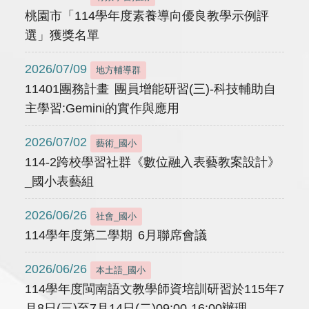
桃園市「114學年度素養導向優良教學示例評
選」獲獎名單
2026/07/09
地方輔導群
11401團務計畫 團員增能研習(三)-科技輔助自
主學習:Gemini的實作與應用
2026/07/02
藝術_國小
114-2跨校學習社群《數位融入表藝教案設計》
_國小表藝組
2026/06/26
社會_國小
114學年度第二學期 6月聯席會議
2026/06/26
本土語_國小
114學年度閩南語文教學師資培訓研習於115年7
月8日(三)至7月14日(二)09:00-16:00辦理