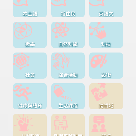
本土語
新住民
英語文
數學
自然科學
科技
社會
綜合活動
藝術
健康與體育
生活課程
跨領域
人權教育
性別平等教育
雙語