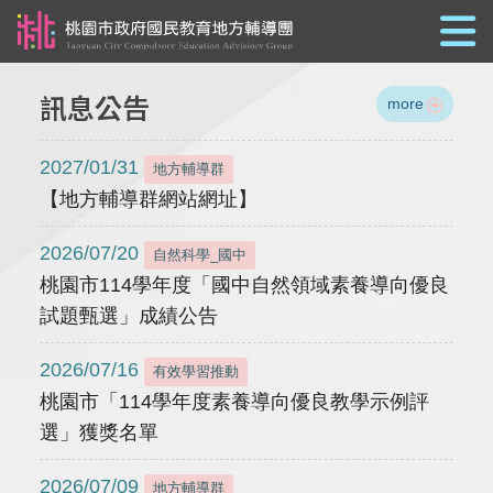
跳到主要內容
訊息公告
more
2027/01/31
地方輔導群
【地方輔導群網站網址】
2026/07/20
自然科學_國中
桃園市114學年度「國中自然領域素養導向優良
試題甄選」成績公告
2026/07/16
有效學習推動
桃園市「114學年度素養導向優良教學示例評
選」獲獎名單
2026/07/09
地方輔導群