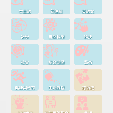
本土語
新住民
英語文
數學
自然科學
科技
社會
綜合活動
藝術
健康與體育
生活課程
跨領域
人權教育
性別平等教育
雙語