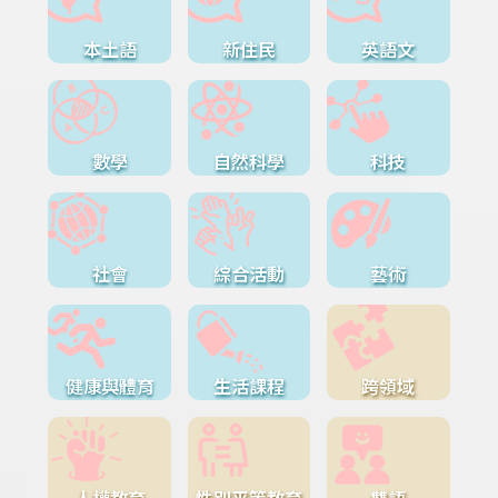
本土語
新住民
英語文
數學
自然科學
科技
社會
綜合活動
藝術
健康與體育
生活課程
跨領域
人權教育
性別平等教育
雙語