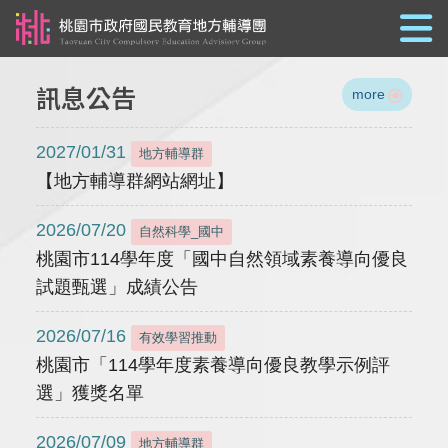
跳到主要內容
訊息公告
more
2027/01/31
地方輔導群
【地方輔導群網站網址】
2026/07/20
自然科學_國中
桃園市114學年度「國中自然領域素養導向優良
試題甄選」成績公告
2026/07/16
有效學習推動
桃園市「114學年度素養導向優良教學示例評
選」獲獎名單
2026/07/09
地方輔導群