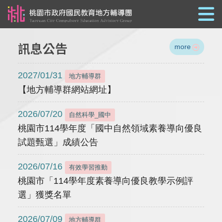
跳到主要內容
訊息公告
more
2027/01/31
地方輔導群
【地方輔導群網站網址】
2026/07/20
自然科學_國中
桃園市114學年度「國中自然領域素養導向優良
試題甄選」成績公告
2026/07/16
有效學習推動
桃園市「114學年度素養導向優良教學示例評
選」獲獎名單
2026/07/09
地方輔導群