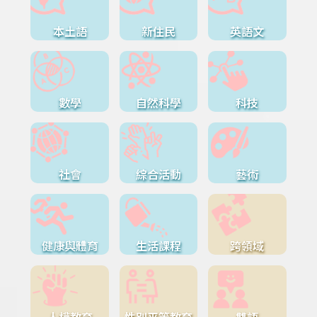
本土語
新住民
英語文
數學
自然科學
科技
社會
綜合活動
藝術
健康與體育
生活課程
跨領域
人權教育
性別平等教育
雙語