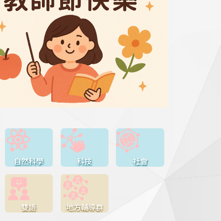
自然科學
科技
社會
雙語
地方輔導群