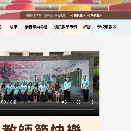
桃園市教育局
｜
舊網站
｜
網站地圖
團員登入
學校登入
息
成果
素養導向命題
優良教學示例
評審
學校填報區