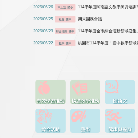
2026/06/26
114學年度閩南語文教學師資培訓研習於1
本土語_國小
2026/06/25
期末團務會議
社會_國中
2026/06/23
114學年度全市綜合活動領域召集人
綜合活動_國中
2026/06/22
桃園市114學年度「國中數學領
數學_國中
有效學習推動
精進教學推動
國語文
綜合活動
藝術
健康與體育