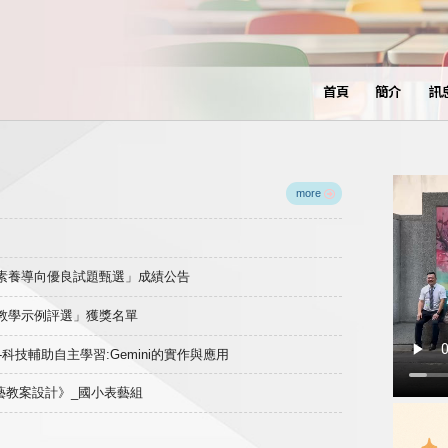
首頁
簡介
訊
more
域素養導向優良試題甄選」成績公告
良教學示例評選」獲獎名單
)-科技輔助自主學習:Gemini的實作與應用
表藝教案設計》_國小表藝組