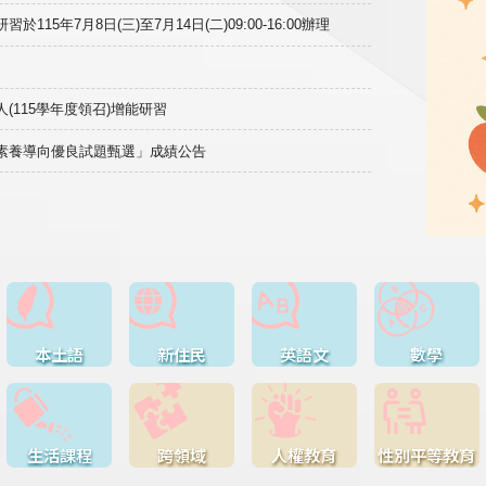
15年7月8日(三)至7月14日(二)09:00-16:00辦理
(115學年度領召)增能研習
域素養導向優良試題甄選」成績公告
本土語
新住民
英語文
數學
生活課程
跨領域
人權教育
性別平等教育