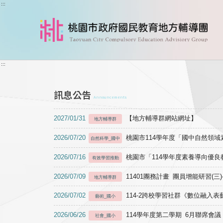
跳到主要內容
:::
:::
訊息公告
Announcements
2027/01/31
【地方輔導群網站網址】
地方輔導群
2026/07/20
桃園市114學年度「國中自然領
自然科學_國中
2026/07/16
桃園市「114學年度素養導向優
有效學習推動
2026/07/09
11401團務計畫 團員增能研習(三
地方輔導群
2026/07/02
114-2跨校學習社群《數位融入
藝術_國小
2026/06/26
114學年度第二學期 6月聯席會議
社會_國小