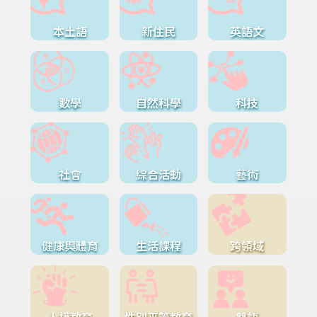
本土語
新住民
英語文
數學
自然科學
科技
社會
綜合活動
藝術
健康與體育
生活課程
跨領域
人權教育
性別平等教育
雙語