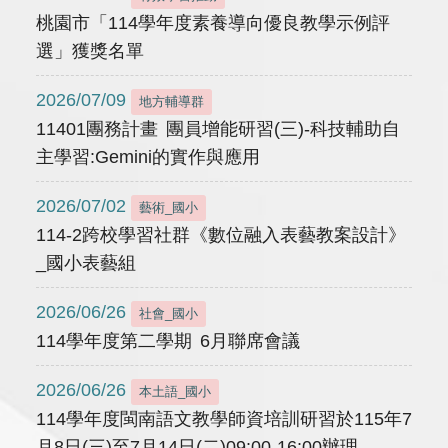
桃園市「114學年度素養導向優良教學示例評
選」獲獎名單
2026/07/09
地方輔導群
11401團務計畫 團員增能研習(三)-科技輔助自
主學習:Gemini的實作與應用
2026/07/02
藝術_國小
114-2跨校學習社群《數位融入表藝教案設計》
_國小表藝組
2026/06/26
社會_國小
114學年度第二學期 6月聯席會議
2026/06/26
本土語_國小
114學年度閩南語文教學師資培訓研習於115年7
月8日(三)至7月14日(二)09:00-16:00辦理