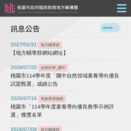
跳到主要內容
訊息公告
more
2027/01/31
地方輔導群
【地方輔導群網站網址】
2026/07/20
自然科學_國中
桃園市114學年度「國中自然領域素養導向優良
試題甄選」成績公告
2026/07/16
有效學習推動
桃園市「114學年度素養導向優良教學示例評
選」獲獎名單
2026/07/09
地方輔導群