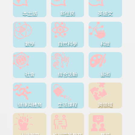
本土語
新住民
英語文
數學
自然科學
科技
社會
綜合活動
藝術
健康與體育
生活課程
跨領域
人權教育
性別平等教育
雙語