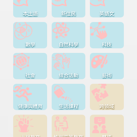
本土語
新住民
英語文
數學
自然科學
科技
社會
綜合活動
藝術
健康與體育
生活課程
跨領域
人權教育
性別平等教育
雙語