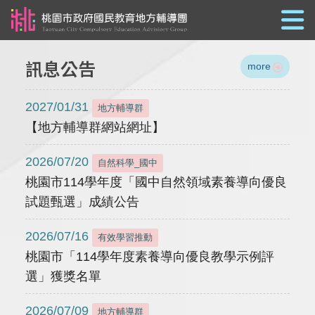
跳到主要內容
訊息公告
more
2027/01/31
地方輔導群
【地方輔導群網站網址】
2026/07/20
自然科學_國中
桃園市114學年度「國中自然領域素養導向優良
試題甄選」成績公告
2026/07/16
有效學習推動
桃園市「114學年度素養導向優良教學示例評
選」獲獎名單
2026/07/09
地方輔導群