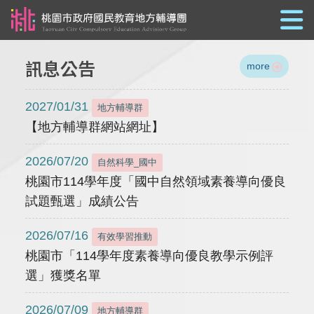
跳到主要內容
訊息公告
more
2027/01/31
地方輔導群
【地方輔導群網站網址】
2026/07/20
自然科學_國中
桃園市114學年度「國中自然領域素養導向優良
試題甄選」成績公告
2026/07/16
有效學習推動
桃園市「114學年度素養導向優良教學示例評
選」獲獎名單
2026/07/09
地方輔導群