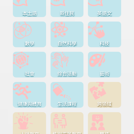
本土語
新住民
英語文
數學
自然科學
科技
社會
綜合活動
藝術
健康與體育
生活課程
跨領域
人權教育
性別平等教育
雙語