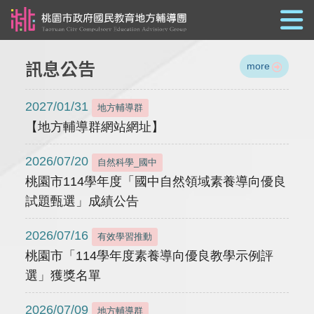
跳到主要內容
訊息公告
more
2027/01/31
地方輔導群
【地方輔導群網站網址】
2026/07/20
自然科學_國中
桃園市114學年度「國中自然領域素養導向優良
試題甄選」成績公告
2026/07/16
有效學習推動
桃園市「114學年度素養導向優良教學示例評
選」獲獎名單
2026/07/09
地方輔導群