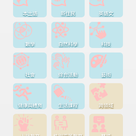
本土語
新住民
英語文
數學
自然科學
科技
社會
綜合活動
藝術
健康與體育
生活課程
跨領域
人權教育
性別平等教育
雙語