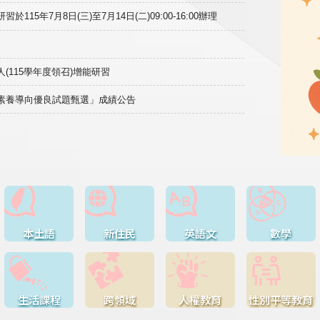
15年7月8日(三)至7月14日(二)09:00-16:00辦理
(115學年度領召)增能研習
域素養導向優良試題甄選」成績公告
本土語
新住民
英語文
數學
生活課程
跨領域
人權教育
性別平等教育