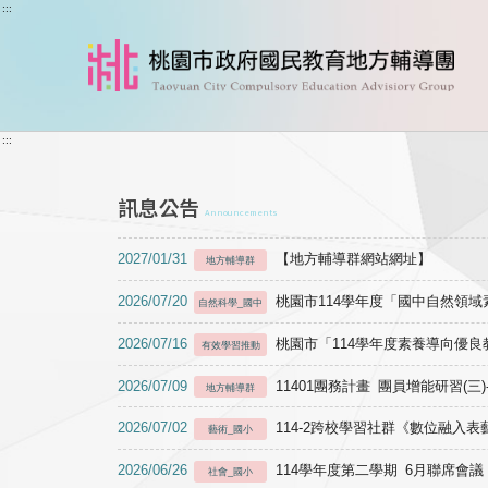
跳到主要內容
:::
:::
訊息公告
Announcements
2027/01/31
【地方輔導群網站網址】
地方輔導群
2026/07/20
桃園市114學年度「國中自然領
自然科學_國中
2026/07/16
桃園市「114學年度素養導向優
有效學習推動
2026/07/09
11401團務計畫 團員增能研習(三
地方輔導群
2026/07/02
114-2跨校學習社群《數位融入
藝術_國小
2026/06/26
114學年度第二學期 6月聯席會議
社會_國小