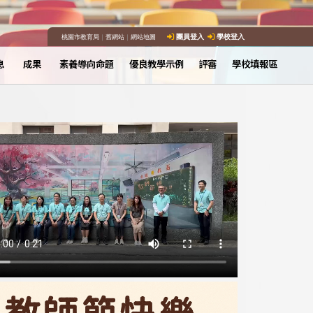
桃園市教育局
｜
舊網站
｜
網站地圖
團員登入
學校登入
息
成果
素養導向命題
優良教學示例
評審
學校填報區