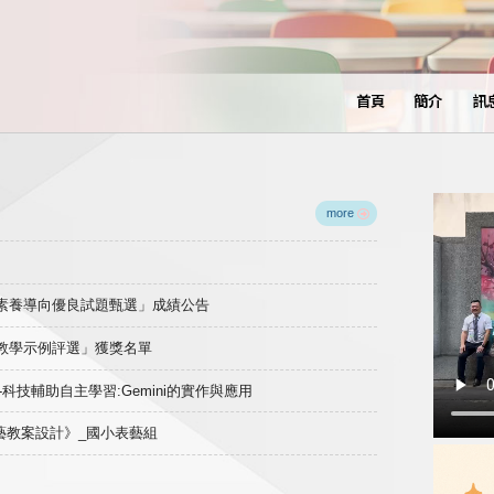
首頁
簡介
訊
more
域素養導向優良試題甄選」成績公告
良教學示例評選」獲獎名單
)-科技輔助自主學習:Gemini的實作與應用
表藝教案設計》_國小表藝組