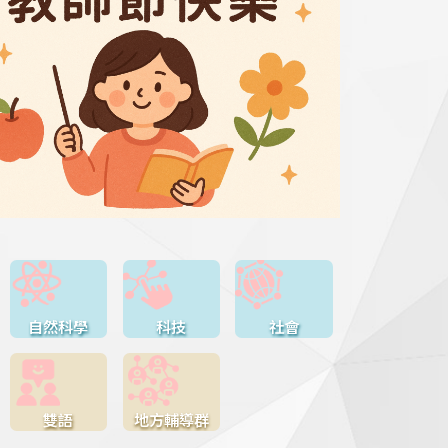
自然科學
科技
社會
雙語
地方輔導群