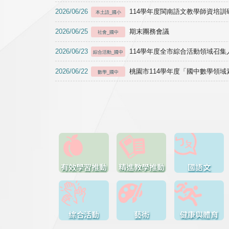
2026/06/26
114學年度閩南語文教學師資培訓研習於1
本土語_國小
2026/06/25
期末團務會議
社會_國中
2026/06/23
114學年度全市綜合活動領域召集人
綜合活動_國中
2026/06/22
桃園市114學年度「國中數學領
數學_國中
有效學習推動
精進教學推動
國語文
綜合活動
藝術
健康與體育