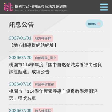
跳到主要內容
訊息公告
more
2027/01/31
地方輔導群
【地方輔導群網站網址】
2026/07/20
自然科學_國中
桃園市114學年度「國中自然領域素養導向優良
試題甄選」成績公告
2026/07/16
有效學習推動
桃園市「114學年度素養導向優良教學示例評
選」獲獎名單
2026/07/09
地方輔導群