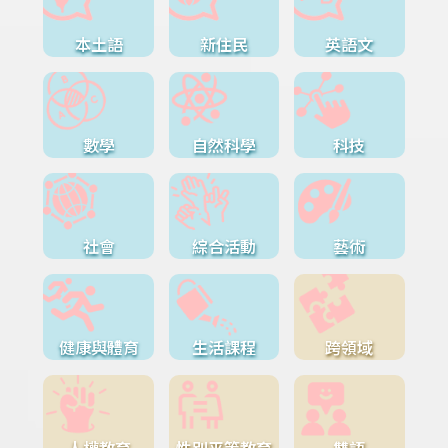
本土語
新住民
英語文
數學
自然科學
科技
社會
綜合活動
藝術
健康與體育
生活課程
跨領域
人權教育
性別平等教育
雙語