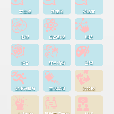
本土語
新住民
英語文
數學
自然科學
科技
社會
綜合活動
藝術
健康與體育
生活課程
跨領域
人權教育
性別平等教育
雙語