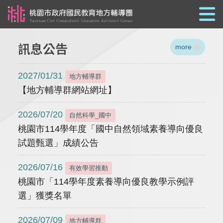
跳到主要內容
訊息公告
more
2027/01/31
地方輔導群
【地方輔導群網站網址】
2026/07/20
自然科學_國中
桃園市114學年度「國中自然領域素養導向優良
試題甄選」成績公告
2026/07/16
有效學習推動
桃園市「114學年度素養導向優良教學示例評
選」獲獎名單
2026/07/09
地方輔導群