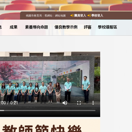
桃園市教育局
｜
舊網站
｜
網站地圖
團員登入
學校登入
息
成果
素養導向命題
優良教學示例
評審
學校填報區