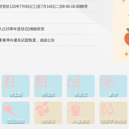
15年7月8日(三)至7月14日(二)09:00-16:00辦理
(115學年度領召)增能研習
域素養導向優良試題甄選」成績公告
本土語
新住民
英語文
數學
生活課程
跨領域
人權教育
性別平等教育