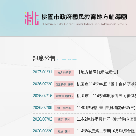
跳到主要內容
:::
:::
訊息公告
Announcements
2027/01/31
【地方輔導群網站網址】
地方輔導群
2026/07/20
桃園市114學年度「國中自然領
自然科學_國中
2026/07/16
桃園市「114學年度素養導向優
有效學習推動
2026/07/09
11401團務計畫 團員增能研習(三
地方輔導群
2026/07/02
114-2跨校學習社群《數位融入
藝術_國小
2026/06/26
114學年度第二學期 6月聯席會議
社會_國小