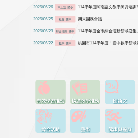
2026/06/26
114學年度閩南語文教學師資培訓研習於1
本土語_國小
2026/06/25
期末團務會議
社會_國中
2026/06/23
114學年度全市綜合活動領域召集人
綜合活動_國中
2026/06/22
桃園市114學年度「國中數學領
數學_國中
有效學習推動
精進教學推動
國語文
綜合活動
藝術
健康與體育