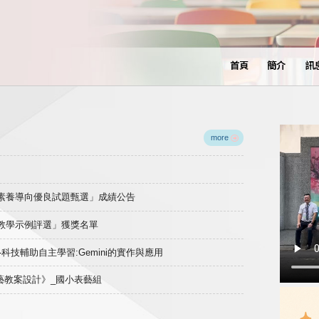
首頁
簡介
訊
more
域素養導向優良試題甄選」成績公告
良教學示例評選」獲獎名單
)-科技輔助自主學習:Gemini的實作與應用
表藝教案設計》_國小表藝組