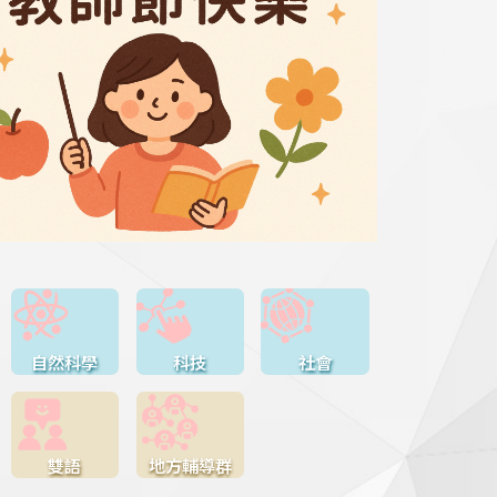
自然科學
科技
社會
雙語
地方輔導群