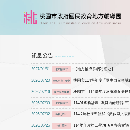
跳到主要內容
:::
:::
訊息公告
Announcements
2027/01/31
【地方輔導群網站網址】
地方輔導群
2026/07/20
桃園市114學年度「國中自然領
自然科學_國中
2026/07/16
桃園市「114學年度素養導向優
有效學習推動
2026/07/09
11401團務計畫 團員增能研習(三
地方輔導群
2026/07/02
114-2跨校學習社群《數位融入
藝術_國小
2026/06/26
114學年度第二學期 6月聯席會議
社會_國小