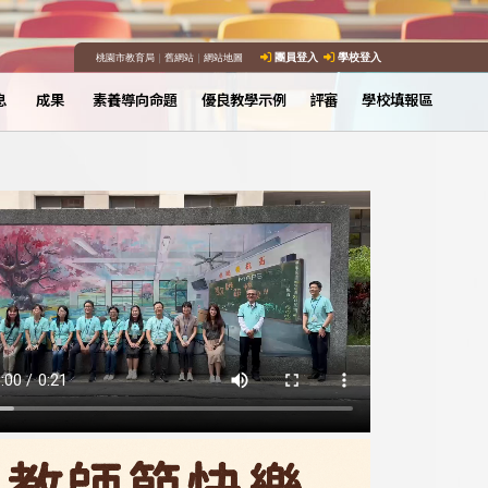
桃園市教育局
｜
舊網站
｜
網站地圖
團員登入
學校登入
息
成果
素養導向命題
優良教學示例
評審
學校填報區