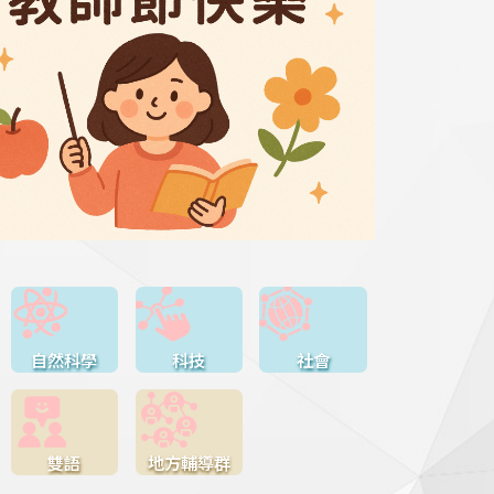
自然科學
科技
社會
雙語
地方輔導群