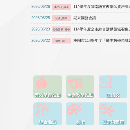
2026/06/26
114學年度閩南語文教學師資培訓研習於1
本土語_國小
2026/06/25
期末團務會議
社會_國中
2026/06/23
114學年度全市綜合活動領域召集人
綜合活動_國中
2026/06/22
桃園市114學年度「國中數學領
數學_國中
有效學習推動
精進教學推動
國語文
綜合活動
藝術
健康與體育