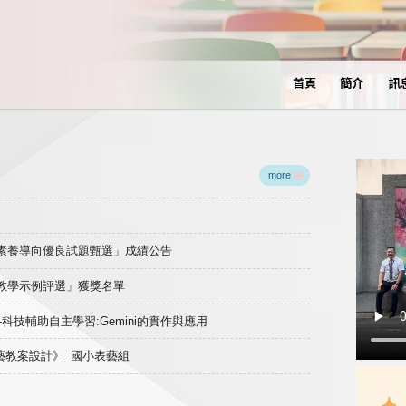
首頁
簡介
訊
more
域素養導向優良試題甄選」成績公告
良教學示例評選」獲獎名單
)-科技輔助自主學習:Gemini的實作與應用
表藝教案設計》_國小表藝組