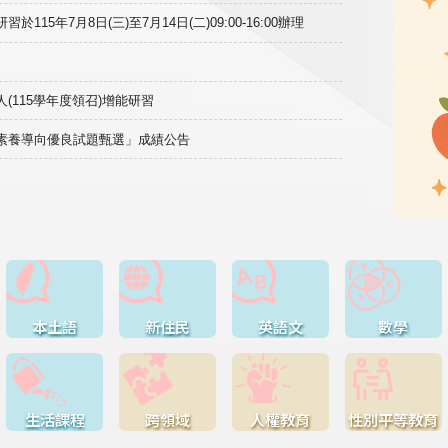
15年7月8日(三)至7月14日(二)09:00-16:00辦理
(115學年度領召)增能研習
域素養導向優良試題甄選」成績公告
本土語
新住民
英語文
數學
生活課程
跨領域
人權教育
性別平等教育