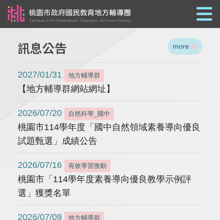
跳到主要內容
訊息公告
more
2027/01/31
地方輔導群
【地方輔導群網站網址】
2026/07/20
自然科學_國中
桃園市114學年度「國中自然領域素養導向優良
試題甄選」成績公告
2026/07/16
有效學習推動
桃園市「114學年度素養導向優良教學示例評
選」獲獎名單
2026/07/09
地方輔導群