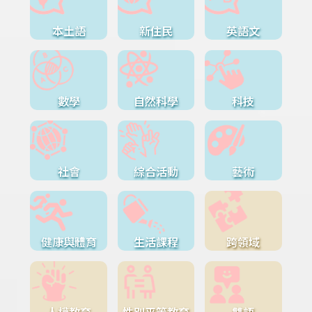
本土語
新住民
英語文
數學
自然科學
科技
社會
綜合活動
藝術
健康與體育
生活課程
跨領域
人權教育
性別平等教育
雙語