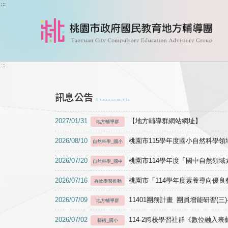
跳到主要內容
:::
:::
訊息公告
Announcements
2027/01/31
【地方輔導群網站網址】
地方輔導群
2026/08/10
桃園市115學年度國小自然科學
自然科學_國小
2026/07/20
桃園市114學年度「國中自然領
自然科學_國中
2026/07/16
桃園市「114學年度素養導向優
有效學習推動
2026/07/09
11401團務計畫 團員增能研習(三
地方輔導群
2026/07/02
114-2跨校學習社群《數位融入
藝術_國小