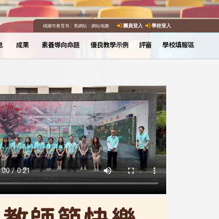
桃園市教育局
｜
舊網站
｜
網站地圖
團員登入
學校登入
息
成果
素養導向命題
優良教學示例
評審
學校填報區