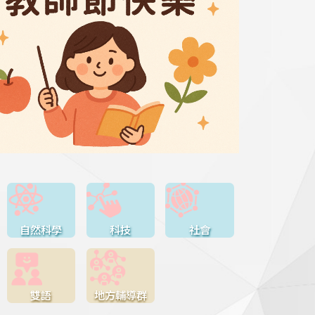
自然科學
科技
社會
雙語
地方輔導群