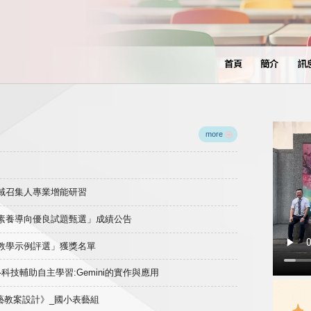
首頁
簡介
訊
more
領域召集人專業增能研習
域素養導向優良試題甄選」成績公告
良教學示例評選」獲獎名單
)-科技輔助自主學習:Gemini的實作與應用
表藝教案設計》_國小表藝組