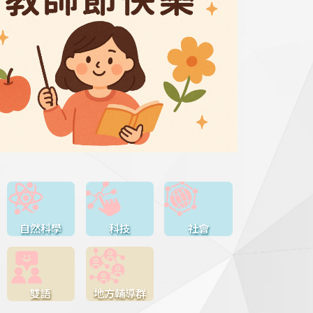
自然科學
科技
社會
雙語
地方輔導群