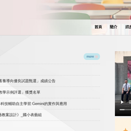
首頁
簡介
訊
more
域素養導向優良試題甄選」成績公告
良教學示例評選」獲獎名單
)-科技輔助自主學習:Gemini的實作與應用
表藝教案設計》_國小表藝組