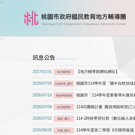
跳到主要內容
:::
:::
訊息公告
Announcements
2027/01/31
【地方輔導群網站網址】
地方輔導群
2026/07/20
桃園市114學年度「國中自然領
自然科學_國中
2026/07/16
桃園市「114學年度素養導向優
有效學習推動
2026/07/09
11401團務計畫 團員增能研習(三
地方輔導群
2026/07/02
114-2跨校學習社群《數位融入
藝術_國小
2026/06/26
114學年度第二學期 6月聯席會議
社會_國小