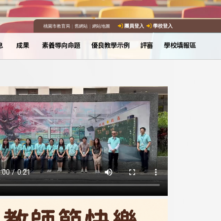
桃園市教育局
｜
舊網站
｜
網站地圖
團員登入
學校登入
息
成果
素養導向命題
優良教學示例
評審
學校填報區