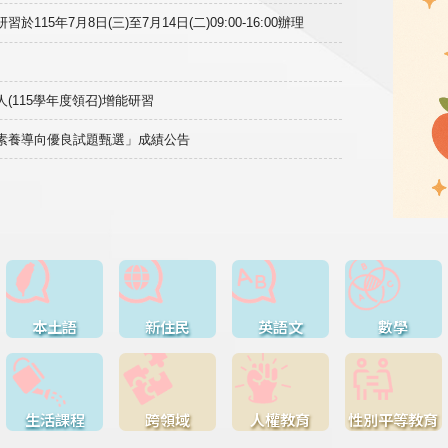
15年7月8日(三)至7月14日(二)09:00-16:00辦理
(115學年度領召)增能研習
域素養導向優良試題甄選」成績公告
本土語
新住民
英語文
數學
生活課程
跨領域
人權教育
性別平等教育