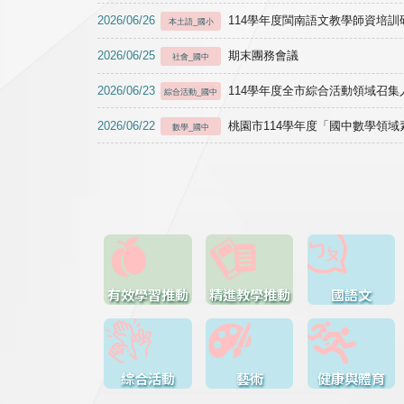
2026/06/26
114學年度閩南語文教學師資培訓研習於1
本土語_國小
2026/06/25
期末團務會議
社會_國中
2026/06/23
114學年度全市綜合活動領域召集人
綜合活動_國中
2026/06/22
桃園市114學年度「國中數學領
數學_國中
有效學習推動
精進教學推動
國語文
綜合活動
藝術
健康與體育