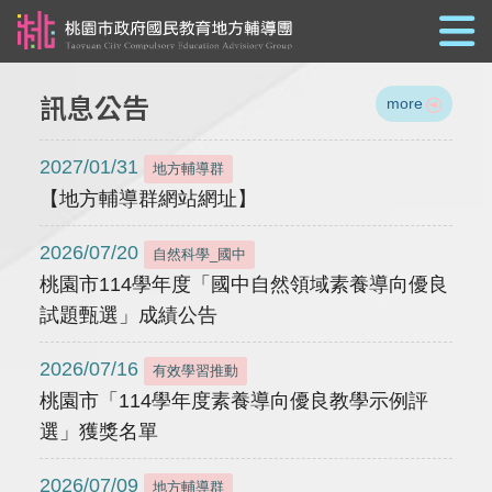
跳到主要內容
訊息公告
more
2027/01/31
地方輔導群
【地方輔導群網站網址】
2026/07/20
自然科學_國中
桃園市114學年度「國中自然領域素養導向優良
試題甄選」成績公告
2026/07/16
有效學習推動
桃園市「114學年度素養導向優良教學示例評
選」獲獎名單
2026/07/09
地方輔導群