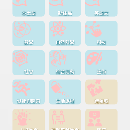
本土語
新住民
英語文
數學
自然科學
科技
社會
綜合活動
藝術
健康與體育
生活課程
跨領域
人權教育
性別平等教育
雙語