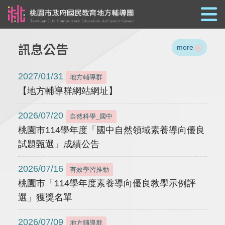
跳到主要內容
訊息公告
more
2027/01/31
地方輔導群
【地方輔導群網站網址】
2026/07/20
自然科學_國中
桃園市114學年度「國中自然領域素養導向優良
試題甄選」成績公告
2026/07/16
有效學習推動
桃園市「114學年度素養導向優良教學示例評
選」獲獎名單
2026/07/09
地方輔導群