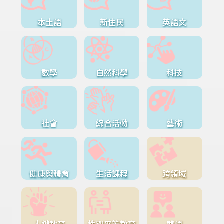
本土語
新住民
英語文
數學
自然科學
科技
社會
綜合活動
藝術
健康與體育
生活課程
跨領域
人權教育
性別平等教育
雙語