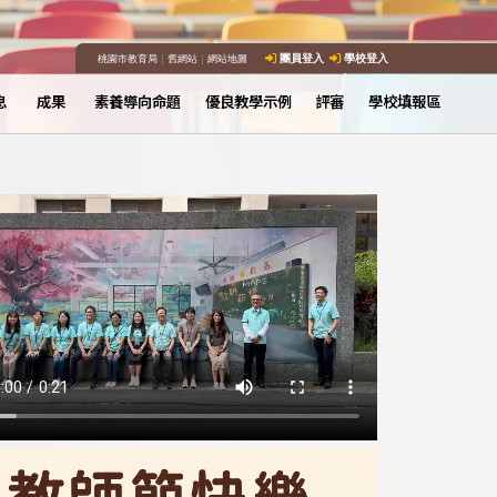
桃園市教育局
｜
舊網站
｜
網站地圖
團員登入
學校登入
息
成果
素養導向命題
優良教學示例
評審
學校填報區