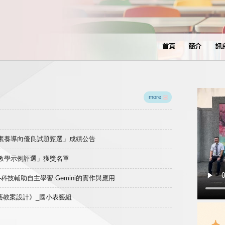
首頁
簡介
訊
more
域素養導向優良試題甄選」成績公告
良教學示例評選」獲獎名單
)-科技輔助自主學習:Gemini的實作與應用
表藝教案設計》_國小表藝組