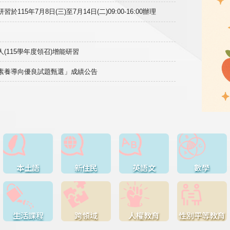
15年7月8日(三)至7月14日(二)09:00-16:00辦理
(115學年度領召)增能研習
域素養導向優良試題甄選」成績公告
本土語
新住民
英語文
數學
生活課程
跨領域
人權教育
性別平等教育