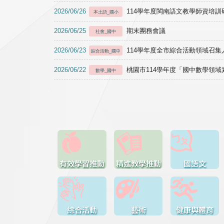
2026/06/26
114學年度閩南語文教學師資培訓研習於1
本土語_國小
2026/06/25
期末團務會議
社會_國中
2026/06/23
114學年度全市綜合活動領域召集人
綜合活動_國中
2026/06/22
桃園市114學年度「國中數學領
數學_國中
有效學習推動
精進教學推動
國語文
綜合活動
藝術
健康與體育