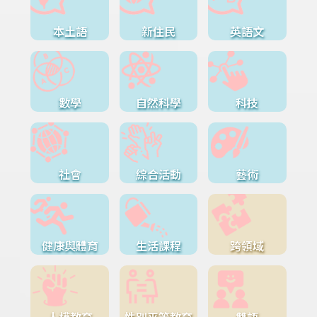
本土語
新住民
英語文
數學
自然科學
科技
社會
綜合活動
藝術
健康與體育
生活課程
跨領域
人權教育
性別平等教育
雙語