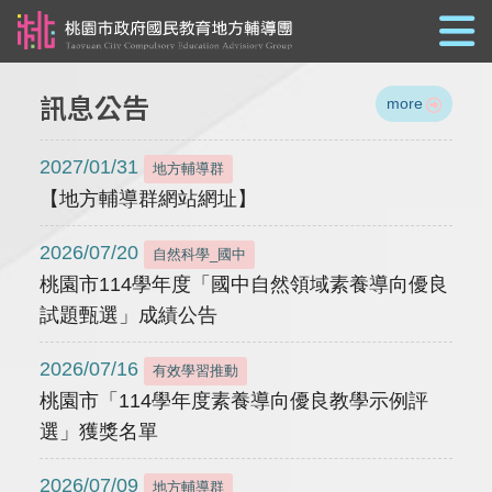
跳到主要內容
訊息公告
more
2027/01/31
地方輔導群
【地方輔導群網站網址】
2026/07/20
自然科學_國中
桃園市114學年度「國中自然領域素養導向優良
試題甄選」成績公告
2026/07/16
有效學習推動
桃園市「114學年度素養導向優良教學示例評
選」獲獎名單
2026/07/09
地方輔導群