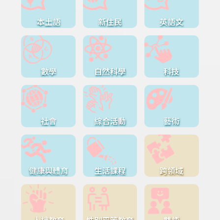
本土語
新住民
英語文
數學
自然科學
科技
社會
綜合活動
藝術
健康與體育
生活課程
跨領域
人權教育
性別平等教育
雙語