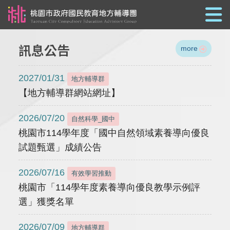
跳到主要內容
訊息公告
more
2027/01/31
地方輔導群
【地方輔導群網站網址】
2026/07/20
自然科學_國中
桃園市114學年度「國中自然領域素養導向優良
試題甄選」成績公告
2026/07/16
有效學習推動
桃園市「114學年度素養導向優良教學示例評
選」獲獎名單
2026/07/09
地方輔導群