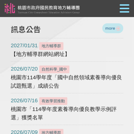
跳到主要內容
訊息公告
more
2027/01/31
地方輔導群
【地方輔導群網站網址】
2026/07/20
自然科學_國中
桃園市114學年度「國中自然領域素養導向優良
試題甄選」成績公告
2026/07/16
有效學習推動
桃園市「114學年度素養導向優良教學示例評
選」獲獎名單
2026/07/09
地方輔導群