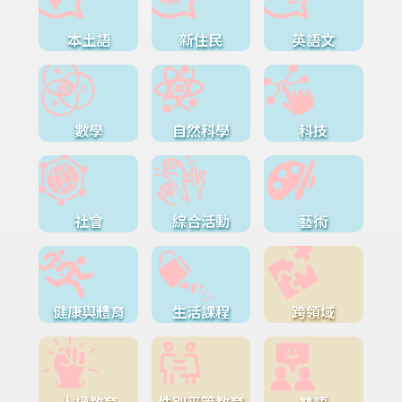
本土語
新住民
英語文
數學
自然科學
科技
社會
綜合活動
藝術
健康與體育
生活課程
跨領域
人權教育
性別平等教育
雙語