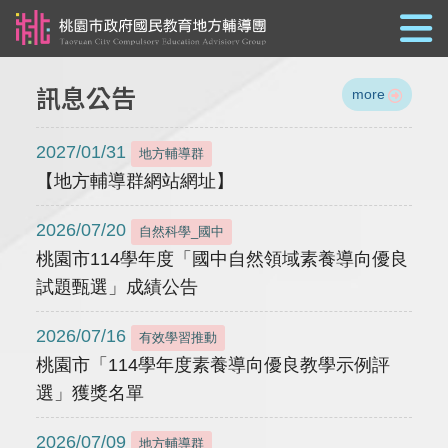
跳到主要內容
訊息公告
more
2027/01/31
地方輔導群
【地方輔導群網站網址】
2026/07/20
自然科學_國中
桃園市114學年度「國中自然領域素養導向優良
試題甄選」成績公告
2026/07/16
有效學習推動
桃園市「114學年度素養導向優良教學示例評
選」獲獎名單
2026/07/09
地方輔導群