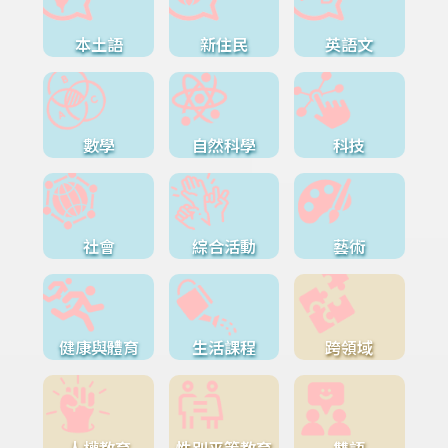
本土語
新住民
英語文
數學
自然科學
科技
社會
綜合活動
藝術
健康與體育
生活課程
跨領域
人權教育
性別平等教育
雙語