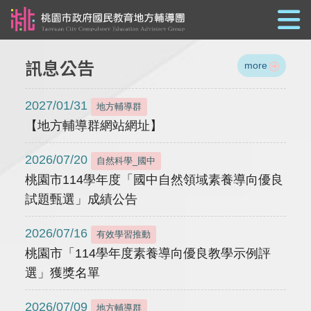
跳到主要內容
訊息公告
more
2027/01/31
地方輔導群
【地方輔導群網站網址】
2026/07/20
自然科學_國中
桃園市114學年度「國中自然領域素養導向優良
試題甄選」成績公告
2026/07/16
有效學習推動
桃園市「114學年度素養導向優良教學示例評
選」獲獎名單
2026/07/09
地方輔導群