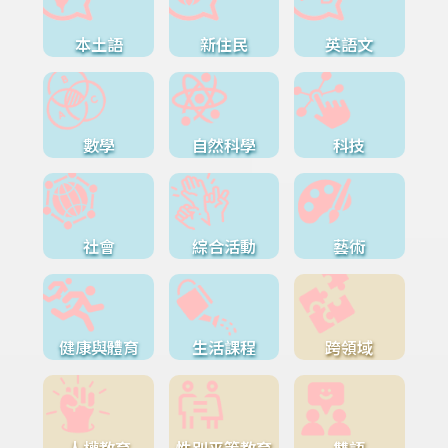
本土語
新住民
英語文
數學
自然科學
科技
社會
綜合活動
藝術
健康與體育
生活課程
跨領域
人權教育
性別平等教育
雙語