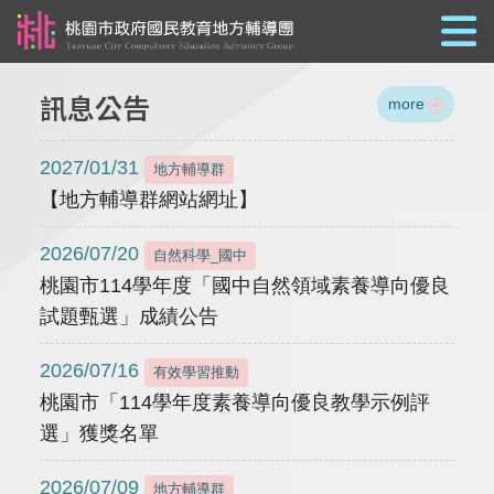
跳到主要內容
訊息公告
more
2027/01/31
地方輔導群
【地方輔導群網站網址】
2026/07/20
自然科學_國中
桃園市114學年度「國中自然領域素養導向優良
試題甄選」成績公告
2026/07/16
有效學習推動
桃園市「114學年度素養導向優良教學示例評
選」獲獎名單
2026/07/09
地方輔導群