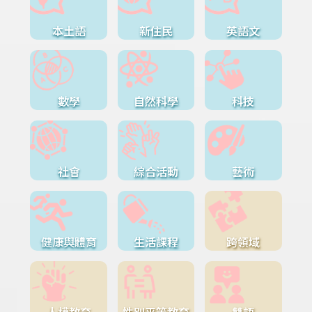
本土語
新住民
英語文
數學
自然科學
科技
社會
綜合活動
藝術
健康與體育
生活課程
跨領域
人權教育
性別平等教育
雙語