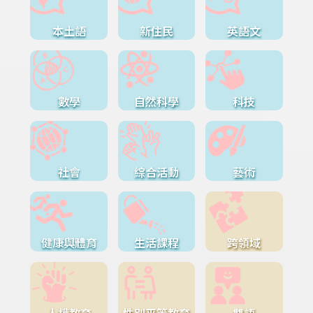
本土語
新住民
英語文
數學
自然科學
科技
社會
綜合活動
藝術
健康與體育
生活課程
跨領域
人權教育
性別平等教育
雙語