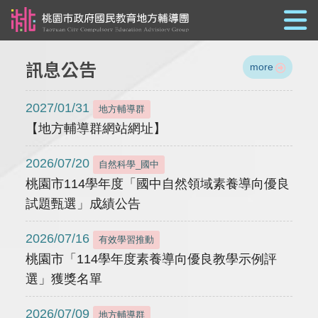
跳到主要內容
訊息公告
more
2027/01/31
地方輔導群
【地方輔導群網站網址】
2026/07/20
自然科學_國中
桃園市114學年度「國中自然領域素養導向優良
試題甄選」成績公告
2026/07/16
有效學習推動
桃園市「114學年度素養導向優良教學示例評
選」獲獎名單
2026/07/09
地方輔導群