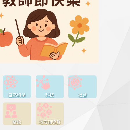
自然科學
科技
社會
雙語
地方輔導群