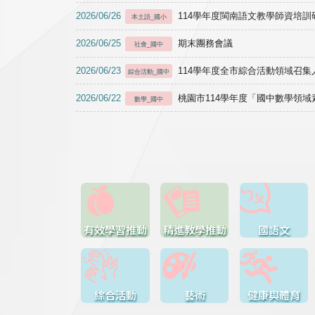
2026/06/26
114學年度閩南語文教學師資培訓研習於1
本土語_國小
2026/06/25
期末團務會議
社會_國中
2026/06/23
114學年度全市綜合活動領域召集人
綜合活動_國中
2026/06/22
桃園市114學年度「國中數學領
數學_國中
有效學習推動
精進教學推動
國語文
綜合活動
藝術
健康與體育