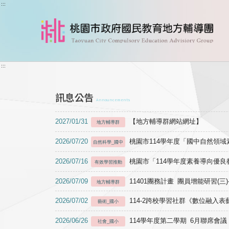
跳到主要內容
:::
:::
訊息公告
Announcements
2027/01/31
【地方輔導群網站網址】
地方輔導群
2026/07/20
桃園市114學年度「國中自然領
自然科學_國中
2026/07/16
桃園市「114學年度素養導向優
有效學習推動
2026/07/09
11401團務計畫 團員增能研習(三
地方輔導群
2026/07/02
114-2跨校學習社群《數位融入
藝術_國小
2026/06/26
114學年度第二學期 6月聯席會議
社會_國小