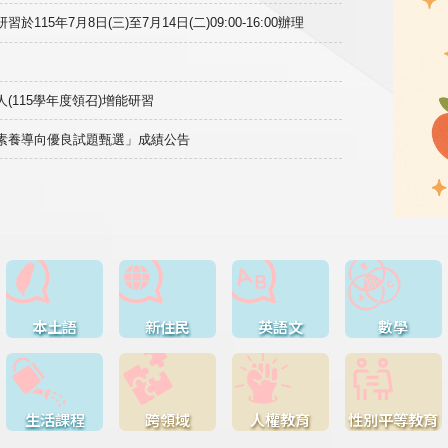
15年7月8日(三)至7月14日(二)09:00-16:00辦理
(115學年度領召)增能研習
域素養導向優良試題甄選」成績公告
本土語
新住民
英語文
數學
生活課程
跨領域
人權教育
性別平等教育