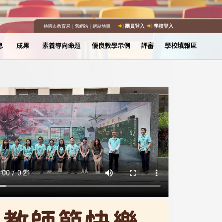
桃園市教育局
｜
舊網站
｜
網站地圖
團員登入
學校登入
息
成果
素養導向命題
優良教學示例
評審
學校填報區