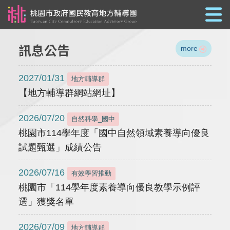
跳到主要內容
訊息公告
more
2027/01/31
地方輔導群
【地方輔導群網站網址】
2026/07/20
自然科學_國中
桃園市114學年度「國中自然領域素養導向優良
試題甄選」成績公告
2026/07/16
有效學習推動
桃園市「114學年度素養導向優良教學示例評
選」獲獎名單
2026/07/09
地方輔導群