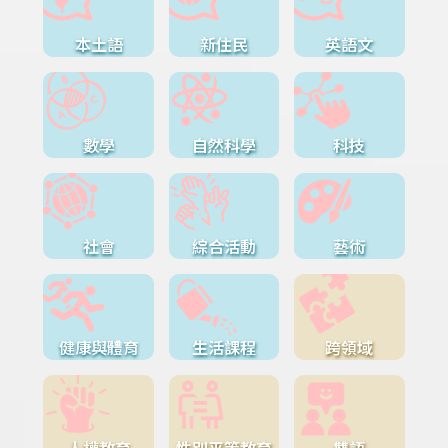
本土語
新住民
英語文
數學
自然科學
科技
社會
綜合活動
藝術
健康與體育
生活課程
跨領域
人權教育
性別平等教育
雙語