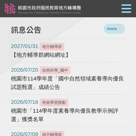
跳到主要內容
訊息公告
more
2027/01/31
地方輔導群
【地方輔導群網站網址】
2026/07/20
自然科學_國中
桃園市114學年度「國中自然領域素養導向優良
試題甄選」成績公告
2026/07/16
有效學習推動
桃園市「114學年度素養導向優良教學示例評
選」獲獎名單
2026/07/09
地方輔導群