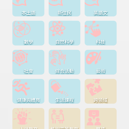
本土語
新住民
英語文
數學
自然科學
科技
社會
綜合活動
藝術
健康與體育
生活課程
跨領域
人權教育
性別平等教育
雙語