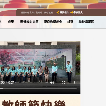
桃園市教育局
｜
舊網站
｜
網站地圖
團員登入
學校登入
息
成果
素養導向命題
優良教學示例
評審
學校填報區