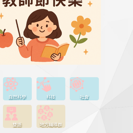
自然科學
科技
社會
雙語
地方輔導群