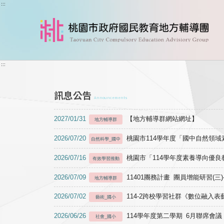
跳到主要內容
:::
:::
訊息公告
Announcements
2027/01/31
【地方輔導群網站網址】
地方輔導群
2026/07/20
桃園市114學年度「國中自然領
自然科學_國中
2026/07/16
桃園市「114學年度素養導向優
有效學習推動
2026/07/09
11401團務計畫 團員增能研習(三
地方輔導群
2026/07/02
114-2跨校學習社群《數位融入
藝術_國小
2026/06/26
114學年度第二學期 6月聯席會議
社會_國小