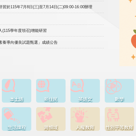
15年7月8日(三)至7月14日(二)09:00-16:00辦理
(115學年度領召)增能研習
域素養導向優良試題甄選」成績公告
本土語
新住民
英語文
數學
生活課程
跨領域
人權教育
性別平等教育