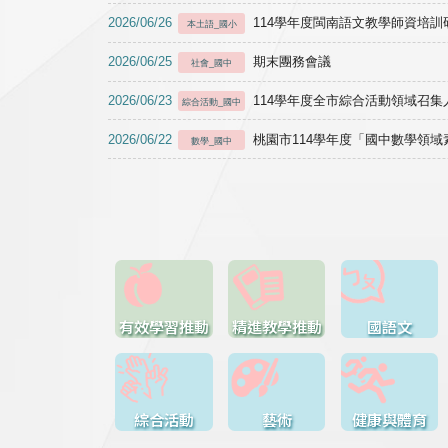
2026/06/26
114學年度閩南語文教學師資培訓研習於1
本土語_國小
2026/06/25
期末團務會議
社會_國中
2026/06/23
114學年度全市綜合活動領域召集人
綜合活動_國中
2026/06/22
桃園市114學年度「國中數學領
數學_國中
有效學習推動
精進教學推動
國語文
綜合活動
藝術
健康與體育