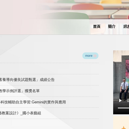
首頁
簡介
訊
more
域素養導向優良試題甄選」成績公告
良教學示例評選」獲獎名單
)-科技輔助自主學習:Gemini的實作與應用
表藝教案設計》_國小表藝組