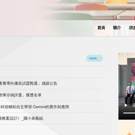
首頁
簡介
訊
more
域素養導向優良試題甄選」成績公告
良教學示例評選」獲獎名單
)-科技輔助自主學習:Gemini的實作與應用
表藝教案設計》_國小表藝組