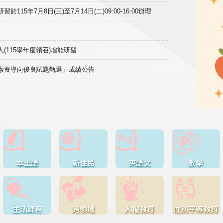
15年7月8日(三)至7月14日(二)09:00-16:00辦理
(115學年度領召)增能研習
域素養導向優良試題甄選」成績公告
本土語
新住民
英語文
數學
生活課程
跨領域
人權教育
性別平等教育