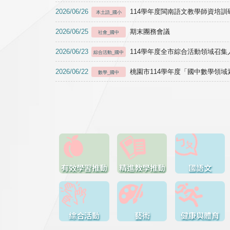
2026/06/26
114學年度閩南語文教學師資培訓研習於1
本土語_國小
2026/06/25
期末團務會議
社會_國中
2026/06/23
114學年度全市綜合活動領域召集人
綜合活動_國中
2026/06/22
桃園市114學年度「國中數學領
數學_國中
有效學習推動
精進教學推動
國語文
綜合活動
藝術
健康與體育