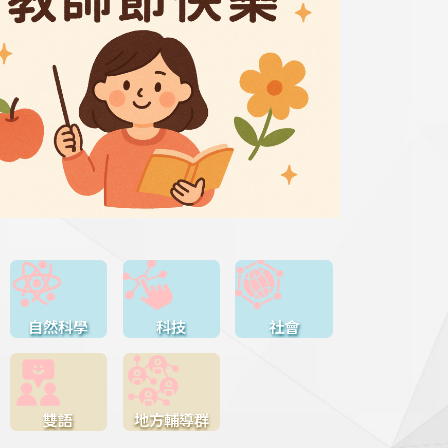
自然科學
科技
社會
雙語
地方輔導群