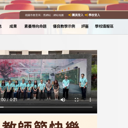
桃園市教育局
｜
舊網站
｜
網站地圖
團員登入
學校登入
息
成果
素養導向命題
優良教學示例
評審
學校填報區