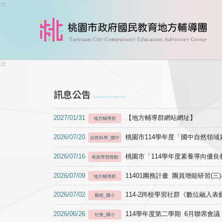
跳到主要內容
:::
:::
訊息公告
Announcements
2027/01/31
【地方輔導群網站網址】
地方輔導群
2026/07/20
桃園市114學年度「國中自然領
自然科學_國中
2026/07/16
桃園市「114學年度素養導向優
有效學習推動
2026/07/09
11401團務計畫 團員增能研習(三
地方輔導群
2026/07/02
114-2跨校學習社群《數位融入
藝術_國小
2026/06/26
114學年度第二學期 6月聯席會議
社會_國小