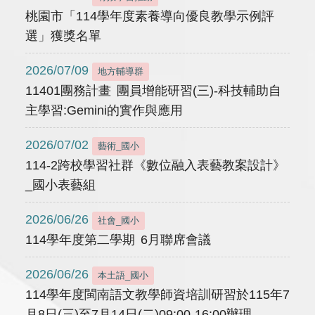
桃園市「114學年度素養導向優良教學示例評
選」獲獎名單
2026/07/09
地方輔導群
11401團務計畫 團員增能研習(三)-科技輔助自
主學習:Gemini的實作與應用
2026/07/02
藝術_國小
114-2跨校學習社群《數位融入表藝教案設計》
_國小表藝組
2026/06/26
社會_國小
114學年度第二學期 6月聯席會議
2026/06/26
本土語_國小
114學年度閩南語文教學師資培訓研習於115年7
月8日(三)至7月14日(二)09:00-16:00辦理