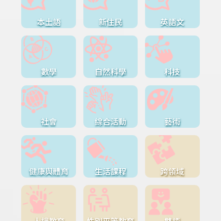
本土語
新住民
英語文
數學
自然科學
科技
社會
綜合活動
藝術
健康與體育
生活課程
跨領域
人權教育
性別平等教育
雙語