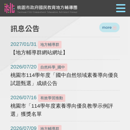
跳到主要內容
訊息公告
more
2027/01/31
地方輔導群
【地方輔導群網站網址】
2026/07/20
自然科學_國中
桃園市114學年度「國中自然領域素養導向優良
試題甄選」成績公告
2026/07/16
有效學習推動
桃園市「114學年度素養導向優良教學示例評
選」獲獎名單
2026/07/09
地方輔導群