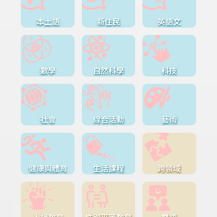
本土語
新住民
英語文
數學
自然科學
科技
社會
綜合活動
藝術
健康與體育
生活課程
跨領域
人權教育
性別平等教育
雙語