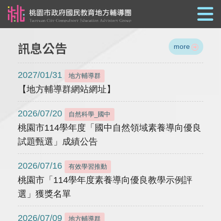
跳到主要內容
訊息公告
more
2027/01/31
地方輔導群
【地方輔導群網站網址】
2026/07/20
自然科學_國中
桃園市114學年度「國中自然領域素養導向優良
試題甄選」成績公告
2026/07/16
有效學習推動
桃園市「114學年度素養導向優良教學示例評
選」獲獎名單
2026/07/09
地方輔導群