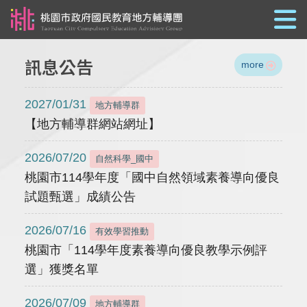
跳到主要內容
訊息公告
more
2027/01/31
地方輔導群
【地方輔導群網站網址】
2026/07/20
自然科學_國中
桃園市114學年度「國中自然領域素養導向優良
試題甄選」成績公告
2026/07/16
有效學習推動
桃園市「114學年度素養導向優良教學示例評
選」獲獎名單
2026/07/09
地方輔導群