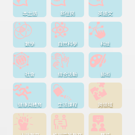
本土語
新住民
英語文
數學
自然科學
科技
社會
綜合活動
藝術
健康與體育
生活課程
跨領域
人權教育
性別平等教育
雙語