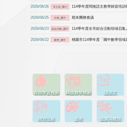
2026/06/26
114學年度閩南語文教學師資培訓研習於1
本土語_國小
2026/06/25
期末團務會議
社會_國中
2026/06/23
114學年度全市綜合活動領域召集人
綜合活動_國中
2026/06/22
桃園市114學年度「國中數學領
數學_國中
有效學習推動
精進教學推動
國語文
綜合活動
藝術
健康與體育