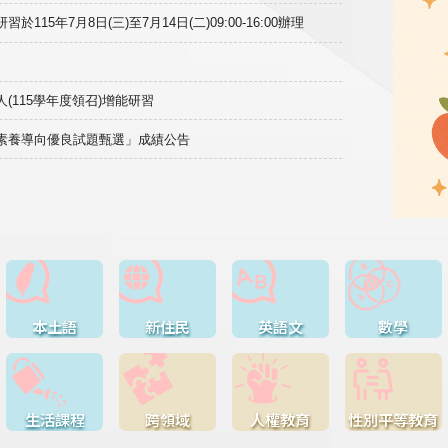
15年7月8日(三)至7月14日(二)09:00-16:00辦理
(115學年度領召)增能研習
域素養導向優良試題甄選」成績公告
本土語
新住民
英語文
數學
生活課程
跨領域
人權教育
性別平等教育