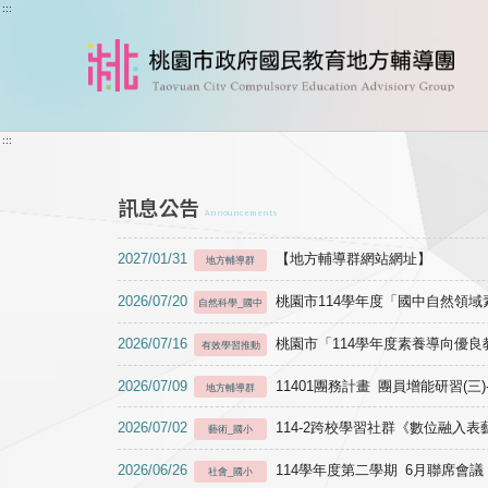
跳到主要內容
:::
:::
訊息公告
Announcements
2027/01/31
【地方輔導群網站網址】
地方輔導群
2026/07/20
桃園市114學年度「國中自然領
自然科學_國中
2026/07/16
桃園市「114學年度素養導向優
有效學習推動
2026/07/09
11401團務計畫 團員增能研習(三
地方輔導群
2026/07/02
114-2跨校學習社群《數位融入
藝術_國小
2026/06/26
114學年度第二學期 6月聯席會議
社會_國小