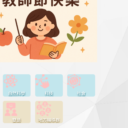
自然科學
科技
社會
雙語
地方輔導群