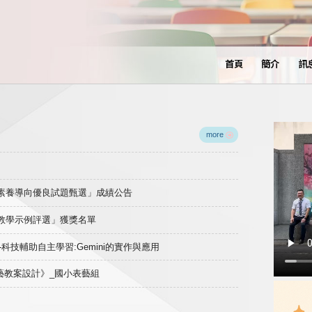
首頁
簡介
訊
more
域素養導向優良試題甄選」成績公告
良教學示例評選」獲獎名單
)-科技輔助自主學習:Gemini的實作與應用
表藝教案設計》_國小表藝組