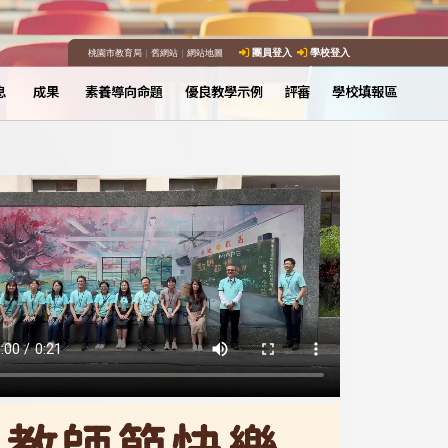
桃園市教育局
｜
舊網站
｜
網站地圖
團員登入
學校登入
息
成果
素養導向命題
優良教學示例
評審
學校填報區