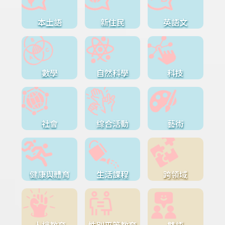
本土語
新住民
英語文
數學
自然科學
科技
社會
綜合活動
藝術
健康與體育
生活課程
跨領域
人權教育
性別平等教育
雙語