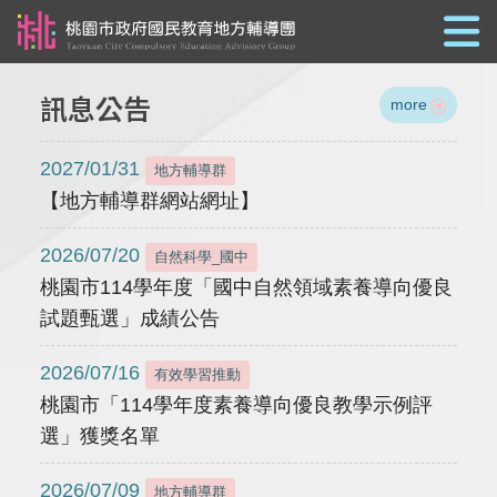
跳到主要內容
訊息公告
more
2027/01/31
地方輔導群
【地方輔導群網站網址】
2026/07/20
自然科學_國中
桃園市114學年度「國中自然領域素養導向優良
試題甄選」成績公告
2026/07/16
有效學習推動
桃園市「114學年度素養導向優良教學示例評
選」獲獎名單
2026/07/09
地方輔導群