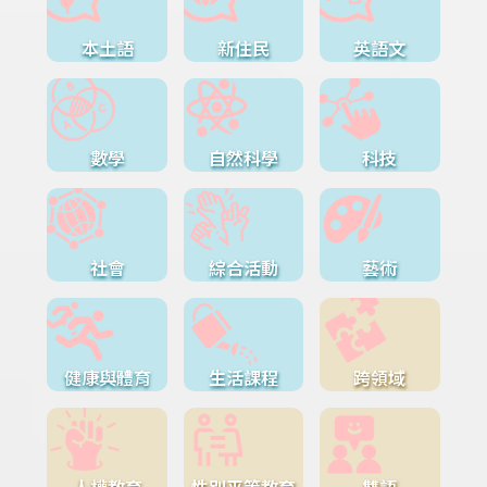
本土語
新住民
英語文
數學
自然科學
科技
社會
綜合活動
藝術
健康與體育
生活課程
跨領域
人權教育
性別平等教育
雙語