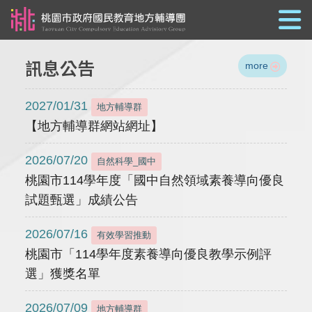
跳到主要內容
訊息公告
more
2027/01/31
地方輔導群
【地方輔導群網站網址】
2026/07/20
自然科學_國中
桃園市114學年度「國中自然領域素養導向優良
試題甄選」成績公告
2026/07/16
有效學習推動
桃園市「114學年度素養導向優良教學示例評
選」獲獎名單
2026/07/09
地方輔導群