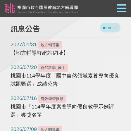
跳到主要內容
訊息公告
more
2027/01/31
地方輔導群
【地方輔導群網站網址】
2026/07/20
自然科學_國中
桃園市114學年度「國中自然領域素養導向優良
試題甄選」成績公告
2026/07/16
有效學習推動
桃園市「114學年度素養導向優良教學示例評
選」獲獎名單
2026/07/09
地方輔導群