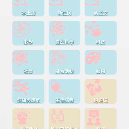
本土語
新住民
英語文
數學
自然科學
科技
社會
綜合活動
藝術
健康與體育
生活課程
跨領域
人權教育
性別平等教育
雙語