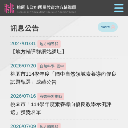
跳到主要內容
訊息公告
more
2027/01/31
地方輔導群
【地方輔導群網站網址】
2026/07/20
自然科學_國中
桃園市114學年度「國中自然領域素養導向優良
試題甄選」成績公告
2026/07/16
有效學習推動
桃園市「114學年度素養導向優良教學示例評
選」獲獎名單
2026/07/09
地方輔導群