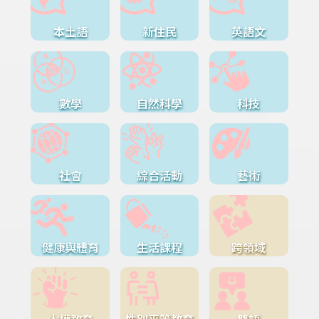
本土語
新住民
英語文
數學
自然科學
科技
社會
綜合活動
藝術
健康與體育
生活課程
跨領域
人權教育
性別平等教育
雙語